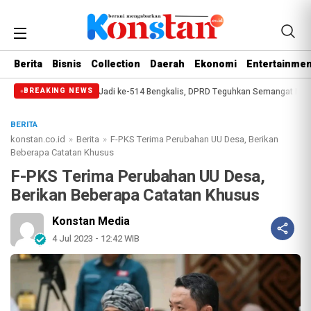
Berita
Bisnis
Collection
Daerah
Ekonomi
Entertainmen
aripurna Hari Jadi ke-514 Bengkalis, DPRD Teguhkan Semangat Membangun Neg
BREAKING NEWS
BERITA
konstan.co.id
»
Berita
»
F-PKS Terima Perubahan UU Desa, Berikan
Beberapa Catatan Khusus
F-PKS Terima Perubahan UU Desa,
Berikan Beberapa Catatan Khusus
Konstan Media
4 Jul 2023 - 12:42 WIB