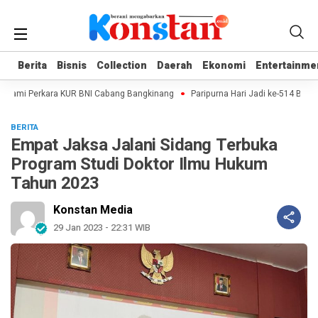
Berita
Berita
Bisnis
Bisnis
Collection
Collection
Daerah
Daerah
Ekonomi
Ekonomi
Entertainme
Entertainme
alami Perkara KUR BNI Cabang Bangkinang
Paripurna Hari Jadi ke-514 Beng
BERITA
Empat Jaksa Jalani Sidang Terbuka
Program Studi Doktor Ilmu Hukum
Tahun 2023
Konstan Media
29 Jan 2023 - 22:31 WIB