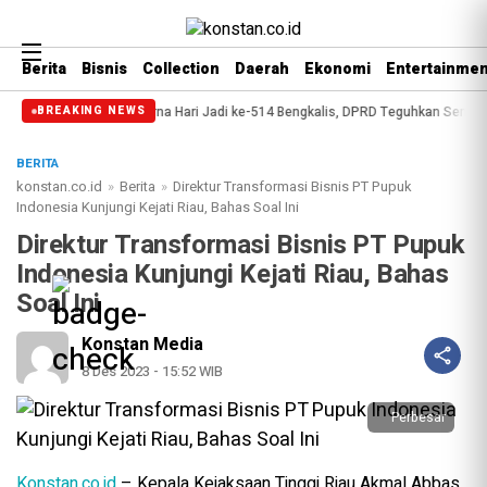
Berita
Bisnis
Collection
Daerah
Ekonomi
Entertainmen
ernsip
Paripurna Hari Jadi ke-514 Bengkalis, DPRD Teguhkan Semangat Me
BREAKING NEWS
BERITA
konstan.co.id
»
Berita
»
Direktur Transformasi Bisnis PT Pupuk
Indonesia Kunjungi Kejati Riau, Bahas Soal Ini
Direktur Transformasi Bisnis PT Pupuk
Indonesia Kunjungi Kejati Riau, Bahas
Soal Ini
Konstan Media
8 Des 2023 - 15:52 WIB
Perbesar
Konstan.co.id
– Kepala Kejaksaan Tinggi Riau Akmal Abbas,