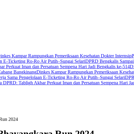
inkes Kampar Rampungkan Pemeriksaan Kesehatan Dokter Internsip
P
 E-Ticketing Ro-Ro Air Putih–Sungai Selari
DPRD Bengkalis Sampaik
r Perkuat Iman dan Persatuan Sempena Hari Jadi Bengkalis ke-514
D
Cabang Bangkinang
Dinkes Kampar Rampungkan Pemeriksaan Kesehata
ja Sama Pengelolaan E-Ticketing Ro-Ro Air Putih–Sungai Selari
DPRD
a DPRD: Tabligh Akbar Perkuat Iman dan Persatuan Sempena Hari Jad
 Run 2024
 Bhayangkara Run 2024