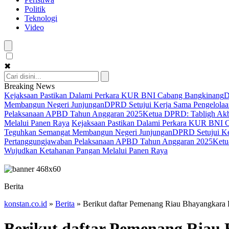
Politik
Teknologi
Video
✖
Breaking News
Kejaksaan Pastikan Dalami Perkara KUR BNI Cabang Bangkinang
D
Membangun Negeri Junjungan
DPRD Setujui Kerja Sama Pengelolaan
Pelaksanaan APBD Tahun Anggaran 2025
Ketua DPRD: Tabligh Akba
Melalui Panen Raya
Kejaksaan Pastikan Dalami Perkara KUR BNI 
Teguhkan Semangat Membangun Negeri Junjungan
DPRD Setujui Ker
Pertanggungjawaban Pelaksanaan APBD Tahun Anggaran 2025
Ketu
Wujudkan Ketahanan Pangan Melalui Panen Raya
Berita
konstan.co.id
»
Berita
»
Berikut daftar Pemenang Riau Bhayangkara
Berikut daftar Pemenang Riau