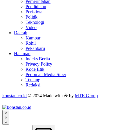
Pemerintahan
Pendidikan
Peristiwa
Politik
Teknologi
Video
Daerah
Kampar
Rohil
Pekanbaru
Halaman
Indeks Berita
Privacy Policy
Kode Etik
Pedoman Media Siber
Tentang
Redaksi
konstan.co.id
© 2024 Made with ☕ by
MTE Group