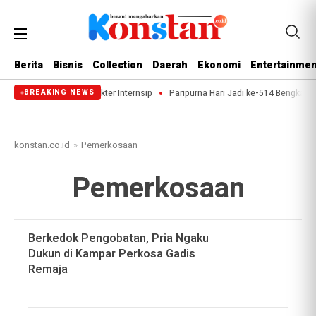
Berita
Bisnis
Collection
Daerah
Ekonomi
Entertainmen
riksaan Kesehatan Dokter Internsip
Paripurna Hari Jadi ke-514 Bengkali
BREAKING NEWS
konstan.co.id
»
Pemerkosaan
Pemerkosaan
Berkedok Pengobatan, Pria Ngaku
Dukun di Kampar Perkosa Gadis
Remaja