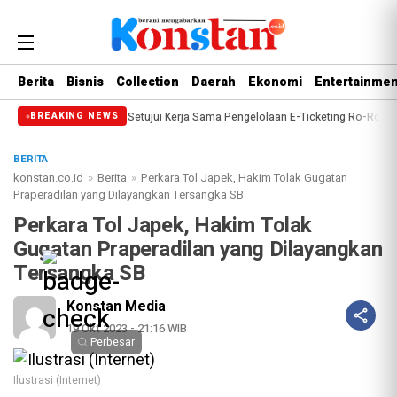
Berita
Bisnis
Collection
Daerah
Ekonomi
Entertainmen
njungan
DPRD Setujui Kerja Sama Pengelolaan E-Ticketing Ro-Ro Air Putih–
BREAKING NEWS
BERITA
konstan.co.id
»
Berita
»
Perkara Tol Japek, Hakim Tolak Gugatan
Praperadilan yang Dilayangkan Tersangka SB
Perkara Tol Japek, Hakim Tolak
Gugatan Praperadilan yang Dilayangkan
Tersangka SB
Konstan Media
19 Okt 2023 - 21:16 WIB
Perbesar
Ilustrasi (Internet)