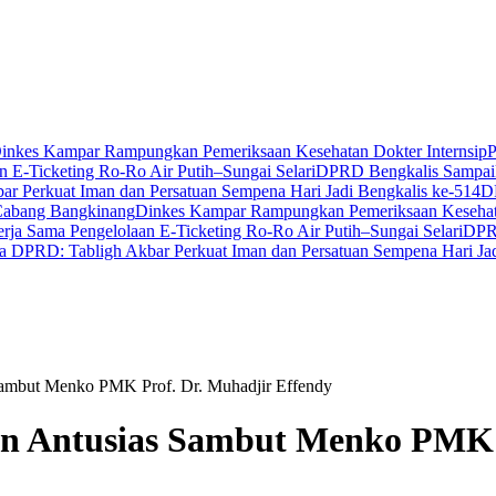
inkes Kampar Rampungkan Pemeriksaan Kesehatan Dokter Internsip
P
 E-Ticketing Ro-Ro Air Putih–Sungai Selari
DPRD Bengkalis Sampaik
r Perkuat Iman dan Persatuan Sempena Hari Jadi Bengkalis ke-514
D
Cabang Bangkinang
Dinkes Kampar Rampungkan Pemeriksaan Kesehata
ja Sama Pengelolaan E-Ticketing Ro-Ro Air Putih–Sungai Selari
DPRD
a DPRD: Tabligh Akbar Perkuat Iman dan Persatuan Sempena Hari Jad
Sambut Menko PMK Prof. Dr. Muhadjir Effendy
an Antusias Sambut Menko PMK P