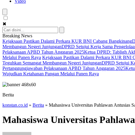
Video
✖
Breaking News
Kejaksaan Pastikan Dalami Perkara KUR BNI Cabang Bangkinang
D
Membangun Negeri Junjungan
DPRD Setujui Kerja Sama Pengelolaan
Pelaksanaan APBD Tahun Anggaran 2025
Ketua DPRD: Tabligh Akba
Melalui Panen Raya
Kejaksaan Pastikan Dalami Perkara KUR BNI 
Teguhkan Semangat Membangun Negeri Junjungan
DPRD Setujui Ker
Pertanggungjawaban Pelaksanaan APBD Tahun Anggaran 2025
Ketu
Wujudkan Ketahanan Pangan Melalui Panen Raya
Berita
konstan.co.id
»
Berita
»
Mahasiswa Universitas Pahlawan Antusias 
Mahasiswa Universitas Pahlaw