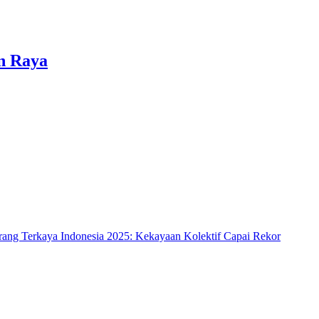
n Raya
rang Terkaya Indonesia 2025: Kekayaan Kolektif Capai Rekor