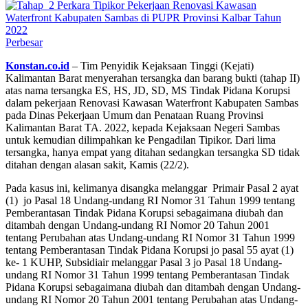
Perbesar
Konstan.co.id
– Tim Penyidik Kejaksaan Tinggi (Kejati)
Kalimantan Barat menyerahan tersangka dan barang bukti (tahap II)
atas nama tersangka ES, HS, JD, SD, MS Tindak Pidana Korupsi
dalam pekerjaan Renovasi Kawasan Waterfront Kabupaten Sambas
pada Dinas Pekerjaan Umum dan Penataan Ruang Provinsi
Kalimantan Barat TA. 2022, kepada Kejaksaan Negeri Sambas
untuk kemudian dilimpahkan ke Pengadilan Tipikor. Dari lima
tersangka, hanya empat yang ditahan sedangkan tersangka SD tidak
ditahan dengan alasan sakit, Kamis (22/2).
Pada kasus ini, kelimanya disangka melanggar Primair Pasal 2 ayat
(1) jo Pasal 18 Undang-undang RI Nomor 31 Tahun 1999 tentang
Pemberantasan Tindak Pidana Korupsi sebagaimana diubah dan
ditambah dengan Undang-undang RI Nomor 20 Tahun 2001
tentang Perubahan atas Undang-undang RI Nomor 31 Tahun 1999
tentang Pemberantasan Tindak Pidana Korupsi jo pasal 55 ayat (1)
ke- 1 KUHP, Subsidiair melanggar Pasal 3 jo Pasal 18 Undang-
undang RI Nomor 31 Tahun 1999 tentang Pemberantasan Tindak
Pidana Korupsi sebagaimana diubah dan ditambah dengan Undang-
undang RI Nomor 20 Tahun 2001 tentang Perubahan atas Undang-