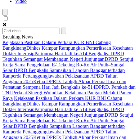
Video
✖
Breaking News
Kejaksaan Pastikan Dalami Perkara KUR BNI Cabang
Bangkinang
Dinkes Kampar Rampungkan Pemeriksaan Kesehatan
Dokter Internsip
Paripurna Hari Jadi ke-514 Bengkalis, DPRD
Teguhkan Semangat Membangun Negeri Junjungan
DPRD Setujui
Kerja Sama Pengelolaan E-Ticketing Ro-Ro Air Putih–Sungai
Selari
DPRD Bengkalis Sampaikan Laporan Banggar terhadap
Ranperda Pertanggungjawaban Pelaksanaan APBD Tahun
Anggaran 2025
Ketua DPRD: Tabligh Akbar Perkuat Iman dan
Persatuan Sempena Hari Jadi Bengkalis ke-514
DPRD, Pemkab dan
TNI Perkuat Sinergi Wujudkan Ketahanan Pangan Melalui Panen
Raya
Kejaksaan Pastikan Dalami Perkara KUR BNI Cabang
Bangkinang
Dinkes Kampar Rampungkan Pemeriksaan Kesehatan
Dokter Internsip
Paripurna Hari Jadi ke-514 Bengkalis, DPRD
Teguhkan Semangat Membangun Negeri Junjungan
DPRD Setujui
Kerja Sama Pengelolaan E-Ticketing Ro-Ro Air Putih–Sungai
Selari
DPRD Bengkalis Sampaikan Laporan Banggar terhadap
Ranperda Pertanggungjawaban Pelaksanaan APBD Tahun
Anggaran 2025
Ketua DPRD: Tabligh Akbar Perkuat Iman dan