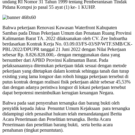
undang RI Nomor 31 Tahun 1999 tentang Pemberantasan Tindak
Pidana Korupsi jo pasal 55 ayat (1) ke- 1 KUHP.
Bahwa pekerjaan Renovasi Kawasan Waterfront Kabupaten
Sambas pada Dinas Pekerjaan Umum dan Penataan Ruang Provinsi
Kalimantan Barat TA. 2022 dilaksanakan oleh CV. Zee Indoartha
berdasarkan Kontrak Kerja No. 03.09.03/FS-03/SP/WTF.SMB/CK-
PBL/2022/DPUPR tanggal 21 Juni 2022 dengan Nilai Pekerjaan
sebesar Rp. 8.826.828.000,- dengan menggunakan dana yang
bersumber dari APBD Provinsi Kalimantan Barat. Pada
pelaksanaannya ditemukan pekerjaan tidak sesuai dengan metode
pekerjaan yang ditetapkan dalam kontrak sehingga tanah dan turap
existing yang lama longsor dan roboh hingga pekerjaan tersebut di
putus kontrak dengan realisasi fisik pekerjaan akhir sebesar 45,53%
dan dengan adanya peristiwa longsor di lokasi pekerjaan tersebut
dapat berpotensi menimbulkan kerugian keuangan Negara.
Bahwa pada saat penyerahan tersangka dan barang bukti oleh
penyidik kepada Jaksa Penuntut Umum Kejaksaan para tersangka
didampingi oleh penasihat hukum telah menandatangani Berita
Acara Penerimaan dan Penelitian tersangka. Berita Acara
Penerimaan dan penelitian barang bukti, serta berita acara
penahanan (tingkat penuntutan).