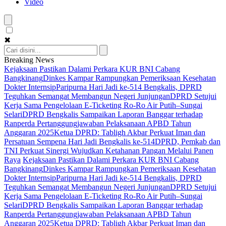
Video
✖
Breaking News
Kejaksaan Pastikan Dalami Perkara KUR BNI Cabang
Bangkinang
Dinkes Kampar Rampungkan Pemeriksaan Kesehatan
Dokter Internsip
Paripurna Hari Jadi ke-514 Bengkalis, DPRD
Teguhkan Semangat Membangun Negeri Junjungan
DPRD Setujui
Kerja Sama Pengelolaan E-Ticketing Ro-Ro Air Putih–Sungai
Selari
DPRD Bengkalis Sampaikan Laporan Banggar terhadap
Ranperda Pertanggungjawaban Pelaksanaan APBD Tahun
Anggaran 2025
Ketua DPRD: Tabligh Akbar Perkuat Iman dan
Persatuan Sempena Hari Jadi Bengkalis ke-514
DPRD, Pemkab dan
TNI Perkuat Sinergi Wujudkan Ketahanan Pangan Melalui Panen
Raya
Kejaksaan Pastikan Dalami Perkara KUR BNI Cabang
Bangkinang
Dinkes Kampar Rampungkan Pemeriksaan Kesehatan
Dokter Internsip
Paripurna Hari Jadi ke-514 Bengkalis, DPRD
Teguhkan Semangat Membangun Negeri Junjungan
DPRD Setujui
Kerja Sama Pengelolaan E-Ticketing Ro-Ro Air Putih–Sungai
Selari
DPRD Bengkalis Sampaikan Laporan Banggar terhadap
Ranperda Pertanggungjawaban Pelaksanaan APBD Tahun
Anggaran 2025
Ketua DPRD: Tabligh Akbar Perkuat Iman dan