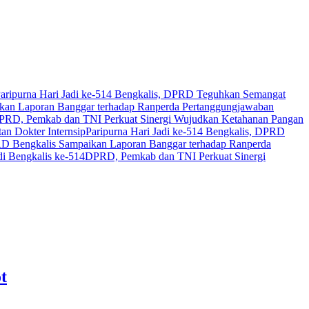
aripurna Hari Jadi ke-514 Bengkalis, DPRD Teguhkan Semangat
an Laporan Banggar terhadap Ranperda Pertanggungjawaban
PRD, Pemkab dan TNI Perkuat Sinergi Wujudkan Ketahanan Pangan
n Dokter Internsip
Paripurna Hari Jadi ke-514 Bengkalis, DPRD
 Bengkalis Sampaikan Laporan Banggar terhadap Ranperda
i Bengkalis ke-514
DPRD, Pemkab dan TNI Perkuat Sinergi
t