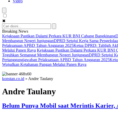
Video
✖
Breaking News
Kejaksaan Pastikan Dalami Perkara KUR BNI Cabang Bangkinang
D
Membangun Negeri Junjungan
DPRD Setujui Kerja Sama Pengelolaan
Pelaksanaan APBD Tahun Anggaran 2025
Ketua DPRD: Tabligh Akba
Melalui Panen Raya
Kejaksaan Pastikan Dalami Perkara KUR BNI 
Teguhkan Semangat Membangun Negeri Junjungan
DPRD Setujui Ker
Pertanggungjawaban Pelaksanaan APBD Tahun Anggaran 2025
Ketu
Wujudkan Ketahanan Pangan Melalui Panen Raya
konstan.co.id
»
Andre Taulany
Andre Taulany
Belum Punya Mobil saat Merintis Karier