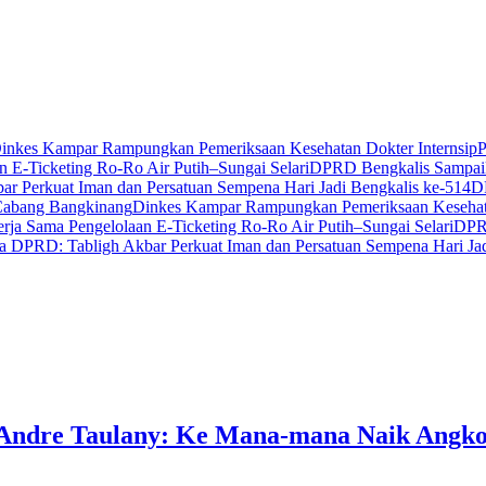
inkes Kampar Rampungkan Pemeriksaan Kesehatan Dokter Internsip
P
 E-Ticketing Ro-Ro Air Putih–Sungai Selari
DPRD Bengkalis Sampaik
r Perkuat Iman dan Persatuan Sempena Hari Jadi Bengkalis ke-514
D
Cabang Bangkinang
Dinkes Kampar Rampungkan Pemeriksaan Kesehata
ja Sama Pengelolaan E-Ticketing Ro-Ro Air Putih–Sungai Selari
DPRD
a DPRD: Tabligh Akbar Perkuat Iman dan Persatuan Sempena Hari Jad
, Andre Taulany: Ke Mana-mana Naik Angko