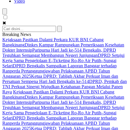
Video
✖
Breaking News
Kejaksaan Pastikan Dalami Perkara KUR BNI Cabang
Bangkinang
Dinkes Kampar Rampungkan Pemeriksaan Kesehatan
Dokter Internsip
Paripurna Hari Jadi ke-514 Bengkalis, DPRD
Teguhkan Semangat Membangun Negeri Junjungan
DPRD Setujui
Kerja Sama Pengelolaan E-Ticketing Ro-Ro Air Putih–Sungai
Selari
DPRD Bengkalis Sampaikan Laporan Banggar terhadap
Ranperda Pertanggungjawaban Pelaksanaan APBD Tahun
Anggaran 2025
Ketua DPRD: Tabligh Akbar Perkuat Iman dan
Persatuan Sempena Hari Jadi Bengkalis ke-514
DPRD, Pemkab dan
TNI Perkuat Sinergi Wujudkan Ketahanan Pangan Melalui Panen
Raya
Kejaksaan Pastikan Dalami Perkara KUR BNI Cabang
Bangkinang
Dinkes Kampar Rampungkan Pemeriksaan Kesehatan
Dokter Internsip
Paripurna Hari Jadi ke-514 Bengkalis, DPRD
Teguhkan Semangat Membangun Negeri Junjungan
DPRD Setujui
Kerja Sama Pengelolaan E-Ticketing Ro-Ro Air Putih–Sungai
Selari
DPRD Bengkalis Sampaikan Laporan Banggar terhadap
Ranperda Pertanggungjawaban Pelaksanaan APBD Tahun
Anggaran 2025
Ketua DPRD: Tabligh Akbar Perkuat Iman dan