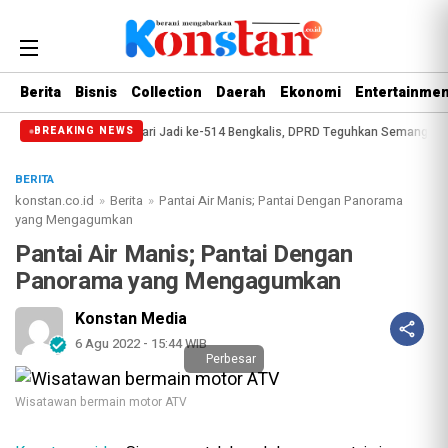
Berita
Bisnis
Collection
Daerah
Ekonomi
Entertainmen
Paripurna Hari Jadi ke-514 Bengkalis, DPRD Teguhkan Semangat Membangu
BREAKING NEWS
BERITA
konstan.co.id
»
Berita
»
Pantai Air Manis; Pantai Dengan Panorama
yang Mengagumkan
Pantai Air Manis; Pantai Dengan
Panorama yang Mengagumkan
Konstan Media
6 Agu 2022 - 15:44 WIB
Perbesar
Wisatawan bermain motor ATV