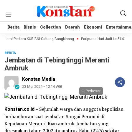
Berita
Berita
Bisnis
Bisnis
Collection
Collection
Daerah
Daerah
Ekonomi
Ekonomi
Entertainme
Entertainme
Dalami Perkara KUR BNI Cabang Bangkinang
Paripurna Hari Jadi ke-514 Be
BERITA
Jembatan di Tebingtinggi Meranti
Ambruk
Konstan Media
23 Mei 2024 - 12:14 WIB
Perbesar
Konstan.co.id
– Sejumlah warga dan anggota kepolisian
berhamburan saat jembatan Sungai Perumbi di
Kepulauan Meranti, Riau ambruk. Jembatan yang
diresmikan tahun 2002 itu ambruk Rabu (22/5) sekitar