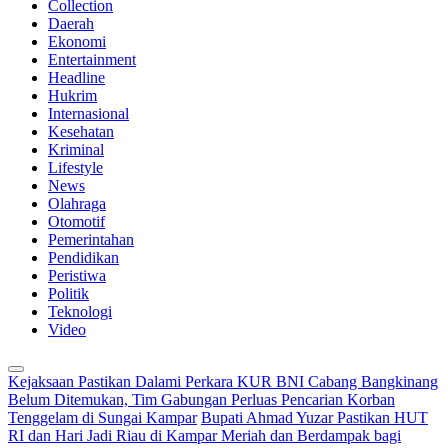
Collection
Daerah
Ekonomi
Entertainment
Headline
Hukrim
Internasional
Kesehatan
Kriminal
Lifestyle
News
Olahraga
Otomotif
Pemerintahan
Pendidikan
Peristiwa
Politik
Teknologi
Video
Kejaksaan Pastikan Dalami Perkara KUR BNI Cabang Bangkinang
Belum Ditemukan, Tim Gabungan Perluas Pencarian Korban
Tenggelam di Sungai Kampar
Bupati Ahmad Yuzar Pastikan HUT
RI dan Hari Jadi Riau di Kampar Meriah dan Berdampak bagi