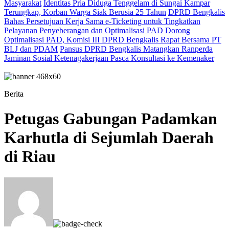
Masyarakat
Identitas Pria Diduga Tenggelam di Sungai Kampar
Terungkap, Korban Warga Siak Berusia 25 Tahun
DPRD Bengkalis
Bahas Persetujuan Kerja Sama e-Ticketing untuk Tingkatkan
Pelayanan Penyeberangan dan Optimalisasi PAD
Dorong
Optimalisasi PAD, Komisi III DPRD Bengkalis Rapat Bersama PT
BLJ dan PDAM
Pansus DPRD Bengkalis Matangkan Ranperda
Jaminan Sosial Ketenagakerjaan Pasca Konsultasi ke Kemenaker
Berita
Petugas Gabungan Padamkan
Karhutla di Sejumlah Daerah
di Riau