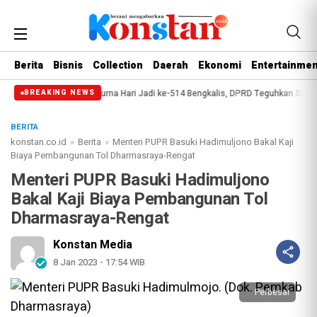
Berita
Bisnis
Collection
Daerah
Ekonomi
Entertainmen
nternsip
Paripurna Hari Jadi ke-514 Bengkalis, DPRD Teguhkan Semangat 
BREAKING NEWS
BERITA
konstan.co.id
»
Berita
»
Menteri PUPR Basuki Hadimuljono Bakal Kaji
Biaya Pembangunan Tol Dharmasraya-Rengat
Menteri PUPR Basuki Hadimuljono
Bakal Kaji Biaya Pembangunan Tol
Dharmasraya-Rengat
Konstan Media
8 Jan 2023 - 17:54 WIB
Perbesar