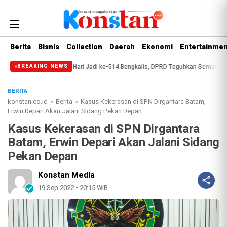
Berita
Bisnis
Collection
Daerah
Ekonomi
Entertainmen
ip
Paripurna Hari Jadi ke-514 Bengkalis, DPRD Teguhkan Semangat Memba
BREAKING NEWS
BERITA
konstan.co.id
»
Berita
»
Kasus Kekerasan di SPN Dirgantara Batam,
Erwin Depari Akan Jalani Sidang Pekan Depan
Kasus Kekerasan di SPN Dirgantara
Batam, Erwin Depari Akan Jalani Sidang
Pekan Depan
Konstan Media
19 Sep 2022 - 20:15 WIB