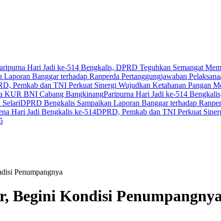
aripurna Hari Jadi ke-514 Bengkalis, DPRD Teguhkan Semangat Mem
 Laporan Banggar terhadap Ranperda Pertanggungjawaban Pelaksa
D, Pemkab dan TNI Perkuat Sinergi Wujudkan Ketahanan Pangan Me
ara KUR BNI Cabang Bangkinang
Paripurna Hari Jadi ke-514 Bengka
 Selari
DPRD Bengkalis Sampaikan Laporan Banggar terhadap Ranpe
na Hari Jadi Bengkalis ke-514
DPRD, Pemkab dan TNI Perkuat Siner
5
ondisi Penumpangnya
r, Begini Kondisi Penumpangny