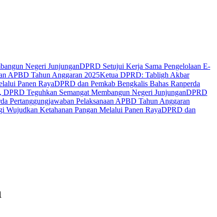
bangun Negeri Junjungan
DPRD Setujui Kerja Sama Pengelolaan E-
naan APBD Tahun Anggaran 2025
Ketua DPRD: Tabligh Akbar
lalui Panen Raya
DPRD dan Pemkab Bengkalis Bahas Ranperda
lis, DPRD Teguhkan Semangat Membangun Negeri Junjungan
DPRD
rda Pertanggungjawaban Pelaksanaan APBD Tahun Anggaran
gi Wujudkan Ketahanan Pangan Melalui Panen Raya
DPRD dan
a