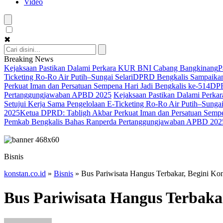
Video
✖
Breaking News
Kejaksaan Pastikan Dalami Perkara KUR BNI Cabang Bangkinang
P
Ticketing Ro-Ro Air Putih–Sungai Selari
DPRD Bengkalis Sampaikan
Perkuat Iman dan Persatuan Sempena Hari Jadi Bengkalis ke-514
DPR
Pertanggungjawaban APBD 2025
Kejaksaan Pastikan Dalami Perk
Setujui Kerja Sama Pengelolaan E-Ticketing Ro-Ro Air Putih–Sungai
2025
Ketua DPRD: Tabligh Akbar Perkuat Iman dan Persatuan Sempe
Pemkab Bengkalis Bahas Ranperda Pertanggungjawaban APBD 202
Bisnis
konstan.co.id
»
Bisnis
»
Bus Pariwisata Hangus Terbakar, Begini K
Bus Pariwisata Hangus Terbaka