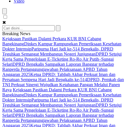
Video
✖
Breaking News
Kejaksaan Pastikan Dalami Perkara KUR BNI Cabang
Bangkinang
Dinkes Kampar Rampungkan Pemeriksaan Kesehatan
Dokter Internsip
Paripurna Hari Jadi ke-514 Bengkalis, DPRD
Teguhkan Semangat Membangun Negeri Junjungan
DPRD Setujui
Kerja Sama Pengelolaan E-Ticketing Ro-Ro Air Putih–Sungai
Selari
DPRD Bengkalis Sampaikan Laporan Banggar terhadap
Ranperda Pertanggungjawaban Pelaksanaan APBD Tahun
Anggaran 2025
Ketua DPRD: Tabligh Akbar Perkuat Iman dan
Persatuan Sempena Hari Jadi Bengkalis ke-514
DPRD, Pemkab dan
TNI Perkuat Sinergi Wujudkan Ketahanan Pangan Melalui Panen
Raya
Kejaksaan Pastikan Dalami Perkara KUR BNI Cabang
Bangkinang
Dinkes Kampar Rampungkan Pemeriksaan Kesehatan
Dokter Internsip
Paripurna Hari Jadi ke-514 Bengkalis, DPRD
Teguhkan Semangat Membangun Negeri Junjungan
DPRD Setujui
Kerja Sama Pengelolaan E-Ticketing Ro-Ro Air Putih–Sungai
Selari
DPRD Bengkalis Sampaikan Laporan Banggar terhadap
Ranperda Pertanggungjawaban Pelaksanaan APBD Tahun
Anggaran 2025
Ketua DPRD: Tabligh Akbar Perkuat Iman dan