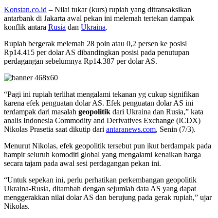
Konstan.co.id
– Nilai tukar (kurs) rupiah yang ditransaksikan
antarbank di Jakarta awal pekan ini melemah tertekan dampak
konflik antara
Rusia
dan
Ukraina
.
Rupiah bergerak melemah 28 poin atau 0,2 persen ke posisi
Rp14.415 per dolar AS dibandingkan posisi pada penutupan
perdagangan sebelumnya Rp14.387 per dolar AS.
“Pagi ini rupiah terlihat mengalami tekanan yg cukup signifikan
karena efek penguatan dolar AS. Efek penguatan dolar AS ini
terdampak dari masalah
geopolitik
dari Ukraina dan Rusia,” kata
analis Indonesia Commodity and Derivatives Exchange (ICDX)
Nikolas Prasetia saat dikutip dari
antaranews.com
, Senin (7/3).
Menurut Nikolas, efek geopolitik tersebut pun ikut berdampak pada
hampir seluruh komoditi global yang mengalami kenaikan harga
secara tajam pada awal sesi perdagangan pekan ini.
“Untuk sepekan ini, perlu perhatikan perkembangan geopolitik
Ukraina-Rusia, ditambah dengan sejumlah data AS yang dapat
menggerakkan nilai dolar AS dan berujung pada gerak rupiah,” ujar
Nikolas.