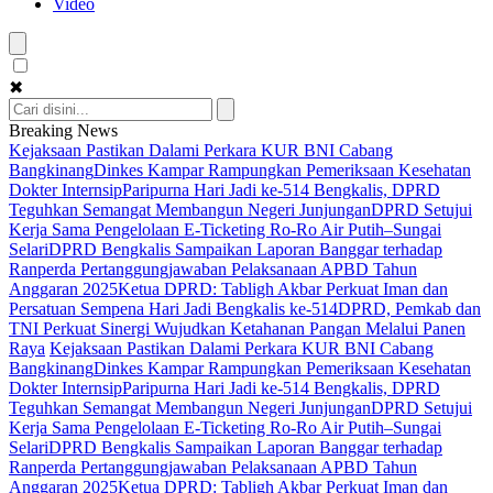
Video
✖
Breaking News
Kejaksaan Pastikan Dalami Perkara KUR BNI Cabang
Bangkinang
Dinkes Kampar Rampungkan Pemeriksaan Kesehatan
Dokter Internsip
Paripurna Hari Jadi ke-514 Bengkalis, DPRD
Teguhkan Semangat Membangun Negeri Junjungan
DPRD Setujui
Kerja Sama Pengelolaan E-Ticketing Ro-Ro Air Putih–Sungai
Selari
DPRD Bengkalis Sampaikan Laporan Banggar terhadap
Ranperda Pertanggungjawaban Pelaksanaan APBD Tahun
Anggaran 2025
Ketua DPRD: Tabligh Akbar Perkuat Iman dan
Persatuan Sempena Hari Jadi Bengkalis ke-514
DPRD, Pemkab dan
TNI Perkuat Sinergi Wujudkan Ketahanan Pangan Melalui Panen
Raya
Kejaksaan Pastikan Dalami Perkara KUR BNI Cabang
Bangkinang
Dinkes Kampar Rampungkan Pemeriksaan Kesehatan
Dokter Internsip
Paripurna Hari Jadi ke-514 Bengkalis, DPRD
Teguhkan Semangat Membangun Negeri Junjungan
DPRD Setujui
Kerja Sama Pengelolaan E-Ticketing Ro-Ro Air Putih–Sungai
Selari
DPRD Bengkalis Sampaikan Laporan Banggar terhadap
Ranperda Pertanggungjawaban Pelaksanaan APBD Tahun
Anggaran 2025
Ketua DPRD: Tabligh Akbar Perkuat Iman dan