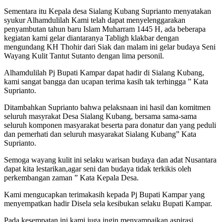
Sementara itu Kepala desa Sialang Kubang Suprianto menyatakan
syukur Alhamdulilah Kami telah dapat menyelenggarakan
penyambutan tahun baru Islam Muharram 1445 H, ada beberapa
kegiatan kami gelar diantaranya Tabligh klakbar dengan
mengundang KH Thohir dari Siak dan malam ini gelar budaya Seni
Wayang Kulit Tantut Sutanto dengan lima personil.
Alhamdulilah Pj Bupati Kampar dapat hadir di Sialang Kubang,
kami sangat bangga dan ucapan terima kasih tak terhingga ” Kata
Suprianto.
Ditambahkan Suprianto bahwa pelaksnaan ini hasil dan komitmen
seluruh masyrakat Desa Sialang Kubang, bersama sama-sama
seluruh komponen masyarakat beserta para donatur dan yang peduli
dan pemerhati dan seluruh masyarakat Sialang Kubang” Kata
Suprianto.
Semoga wayang kulit ini selaku warisan budaya dan adat Nusantara
dapat kita lestarikan,agar seni dan budaya tidak terkikis oleh
perkembangan zaman ” Kata Kepala Desa.
Kami mengucapkan terimakasih kepada Pj Bupati Kampar yang
menyempatkan hadir Disela sela kesibukan selaku Bupati Kampar.
Pada kesempatan ini kami juga ingin menyampaikan aspirasi