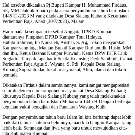
Hal tersebut dikatakan Pj Bupati Kampar H. Muhammad Firdaus,
SE, MM Datuok Sinaro pada acara penyambutan tahun baru islam
1445 H /2023 M yang diadakan Desa Sialang Kubang Kecamatan
Perhentian Raja, Ahad (30/7/2023), Malam.
Hadir pada kesempatan tersebut Anggota DPRD Kampar
diantaranya Pimpinan DPRD Kampar Toni Hidayat,
Habiburrahman, Iib Nursaleh, Anshar, S. Ag, Tokoh masyarakat
Kampar yang juga Mantan Bupati Kampar Burhanudin Husin, MM
dan Ibu, Ketua Baznas Kampar Purwadi, Ketua DPW IKJR Lilik
Sugiarto, Tampak juga hadir Sekda Kuansing Dedi Sambudi, Camat
Perhentian Raja Agus S. Wiyana, S. Pdi, Kepala Desa Sialang
Kubang Suprianto dan tokoh masyarakat, Alim, ulama dan tokoh
pemuda.
Dikatakan Firdaus dalam sambutannya, kami sangat mengapresiasi
seluruh elemen dan komponen masyarakat Desa Sialang Kubang
khusunya Kepala Desa Sialang Kubang yang telah melaksnakan
penyambutan tahun baru Islam Muharram 1445 H Dengan berbagai
kegiatan yakni pengajian dan Pagelaran Wayang Kulit.
Dengan penyambutan tahun baru Islam Ini kita berharap dapat lebih
baik dari tahun – tahun sebelumnya, mari kita bangun Kampar yang
lebih baik, Semnagat dan jiwa yang baru untuk mewujudkan cita-
cita Kabupaten Kampar.