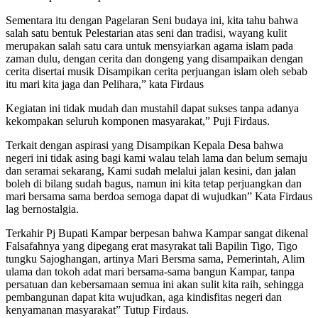
Sementara itu dengan Pagelaran Seni budaya ini, kita tahu bahwa
salah satu bentuk Pelestarian atas seni dan tradisi, wayang kulit
merupakan salah satu cara untuk mensyiarkan agama islam pada
zaman dulu, dengan cerita dan dongeng yang disampaikan dengan
cerita disertai musik Disampikan cerita perjuangan islam oleh sebab
itu mari kita jaga dan Pelihara,” kata Firdaus
Kegiatan ini tidak mudah dan mustahil dapat sukses tanpa adanya
kekompakan seluruh komponen masyarakat,” Puji Firdaus.
Terkait dengan aspirasi yang Disampikan Kepala Desa bahwa
negeri ini tidak asing bagi kami walau telah lama dan belum semaju
dan seramai sekarang, Kami sudah melalui jalan kesini, dan jalan
boleh di bilang sudah bagus, namun ini kita tetap perjuangkan dan
mari bersama sama berdoa semoga dapat di wujudkan” Kata Firdaus
lag bernostalgia.
Terkahir Pj Bupati Kampar berpesan bahwa Kampar sangat dikenal
Falsafahnya yang dipegang erat masyrakat tali Bapilin Tigo, Tigo
tungku Sajoghangan, artinya Mari Bersma sama, Pemerintah, Alim
ulama dan tokoh adat mari bersama-sama bangun Kampar, tanpa
persatuan dan kebersamaan semua ini akan sulit kita raih, sehingga
pembangunan dapat kita wujudkan, aga kindisfitas negeri dan
kenyamanan masyarakat” Tutup Firdaus.