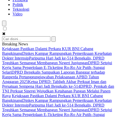
Politik
Teknologi
Video
✖
Breaking News
Kejaksaan Pastikan Dalami Perkara KUR BNI Cabang
Bangkinang
Dinkes Kampar Rampungkan Pemeriksaan Kesehatan
Dokter Internsip
Paripurna Hari Jadi ke-514 Bengkalis, DPRD
Teguhkan Semangat Membangun Negeri Junjungan
DPRD Setujui
Kerja Sama Pengelolaan E-Ticketing Ro-Ro Air Putih–Sungai
Selari
DPRD Bengkalis Sampaikan Laporan Banggar terhadap
Ranperda Pertanggungjawaban Pelaksanaan APBD Tahun
Anggaran 2025
Ketua DPRD: Tabligh Akbar Perkuat Iman dan
Persatuan Sempena Hari Jadi Bengkalis ke-514
DPRD, Pemkab dan
TNI Perkuat Sinergi Wujudkan Ketahanan Pangan Melalui Panen
Raya
Kejaksaan Pastikan Dalami Perkara KUR BNI Cabang
Bangkinang
Dinkes Kampar Rampungkan Pemeriksaan Kesehatan
Dokter Internsip
Paripurna Hari Jadi ke-514 Bengkalis, DPRD
Teguhkan Semangat Membangun Negeri Junjungan
DPRD Setujui
Kerja Sama Pengelolaan E-Ticketing Ro-Ro Air Putih–Sungai