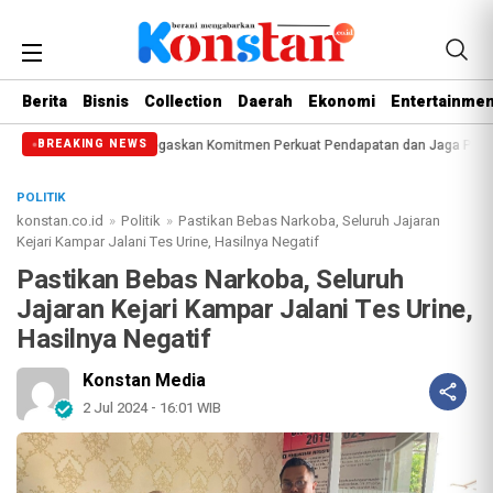
Berita
Bisnis
Collection
Daerah
Ekonomi
Entertainmen
gus Santoso Tegaskan Komitmen Perkuat Pendapatan dan Jaga Pelayanan Publik
BREAKING NEWS
POLITIK
konstan.co.id
»
Politik
»
Pastikan Bebas Narkoba, Seluruh Jajaran
Kejari Kampar Jalani Tes Urine, Hasilnya Negatif
Pastikan Bebas Narkoba, Seluruh
Jajaran Kejari Kampar Jalani Tes Urine,
Hasilnya Negatif
Konstan Media
2 Jul 2024 - 16:01 WIB