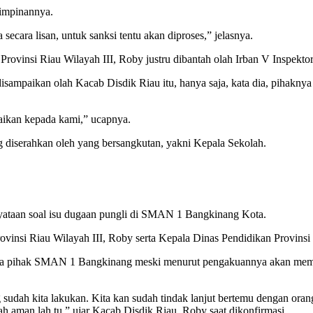
pimpinannya.
cara lisan, untuk sanksi tentu akan diproses,” jelasnya.
rovinsi Riau Wilayah III, Roby justru dibantah olah Irban V Inspekt
sampaikan olah Kacab Disdik Riau itu, hanya saja, kata dia, pihaknya 
paikan kepada kami,” ucapnya.
ng diserahkan oleh yang bersangkutan, yakni Kepala Sekolah.
yataan soal isu dugaan pungli di SMAN 1 Bangkinang Kota.
vinsi Riau Wilayah III, Roby serta Kepala Dinas Pendidikan Provinsi
a pihak SMAN 1 Bangkinang meski menurut pengakuannya akan membe
ng sudah kita lakukan. Kita kan sudah tindak lanjut bertemu dengan oran
h aman lah tu,” ujar Kacab Disdik Riau, Roby saat dikonfirmasi.