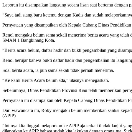
Laporan itu disampaikan langsung secara lisan saat bertemu dengan 
“Saya tadi siang baru ketemu dengan Kadis dan sudah melaporkannya se
Pernyataan yang disampaikan oleh Kepala Cabang Dinas Pendidikan P
Renol mengaku belum sama sekali menerima berita acara yang telah di
SMAN 1 Bangkinang Kota.
“Berita acara belum, daftar hadir dan bukti pengambilan yang disam
Renol berujar bahwa bukti daftar hadir dan pengembalian itu langsu
Soal berita acara, ia pun sama sekali tidak pernah menerima.
“Ke kami Berita Acara belum ada,” ulasnya menegaskan.
Sebelumnya, Dinas Pendidikan Provinsi Riau telah memberikan pern
Pernyataan itu disampaikan oleh Kepala Cabang Dinas Pendidikan Pro
Dari wawancara itu, Roby mengaku belum memberikan sanksi kepad
(APIP).
“Intinya kita tinggal melaporkan ke APIP aja terkait tindak lanjut ya
dilaporkan ke APIP bahwa sudah kita lakukan dengan orang tua. Suda