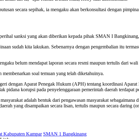
utusan secara sepihak, ia mengaku akan berkonsultasi dengan pimpina
erihal sanksi yang akan diberikan kepada pihak SMAN I Bangkinang,
embinaan sudah kita lakukan. Sebenarnya dengan pengembalian itu term
ngaku belum mendapat laporan secara resmi maupun tertulis dari wali
h membenarkan soal temuan yang telah diketahuinya.
Negeri dengan Aparat Penegak Hukum (APH) tentang koordinasi Apara
k pidana korupsi pada penyelenggaraan pemerintah daerah terdapat poin
an masyarakat adalah bentuk dari pengawasan masyarakat sebagaimana 
rah yang disampaikan secara lisan, tertulis maupun secara daring (on
rat Kabupaten Kampar
SMAN 1 Bangkinang