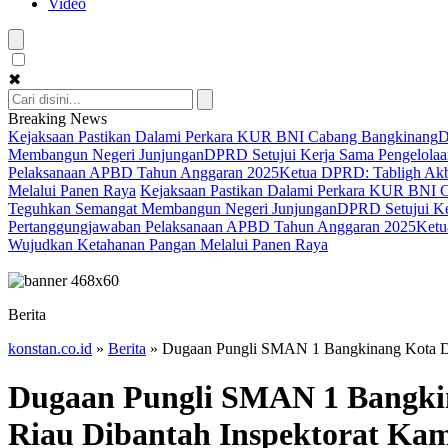
Video
✖
Breaking News
Kejaksaan Pastikan Dalami Perkara KUR BNI Cabang Bangkinang
D
Membangun Negeri Junjungan
DPRD Setujui Kerja Sama Pengelolaan
Pelaksanaan APBD Tahun Anggaran 2025
Ketua DPRD: Tabligh Akba
Melalui Panen Raya
Kejaksaan Pastikan Dalami Perkara KUR BNI 
Teguhkan Semangat Membangun Negeri Junjungan
DPRD Setujui Ker
Pertanggungjawaban Pelaksanaan APBD Tahun Anggaran 2025
Ketu
Wujudkan Ketahanan Pangan Melalui Panen Raya
Berita
konstan.co.id
»
Berita
»
Dugaan Pungli SMAN 1 Bangkinang Kota Dit
Dugaan Pungli SMAN 1 Bangkin
Riau Dibantah Inspektorat Ka