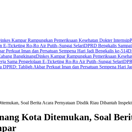
inkes Kampar Rampungkan Pemeriksaan Kesehatan Dokter Internsip
P
 E-Ticketing Ro-Ro Air Putih–Sungai Selari
DPRD Bengkalis Sampaik
r Perkuat Iman dan Persatuan Sempena Hari Jadi Bengkalis ke-514
D
Cabang Bangkinang
Dinkes Kampar Rampungkan Pemeriksaan Kesehata
ja Sama Pengelolaan E-Ticketing Ro-Ro Air Putih–Sungai Selari
DPRD
a DPRD: Tabligh Akbar Perkuat Iman dan Persatuan Sempena Hari Jad
emukan, Soal Berita Acara Pernyataan Disdik Riau Dibantah Inspek
ang Kota Ditemukan, Soal Berit
mpar