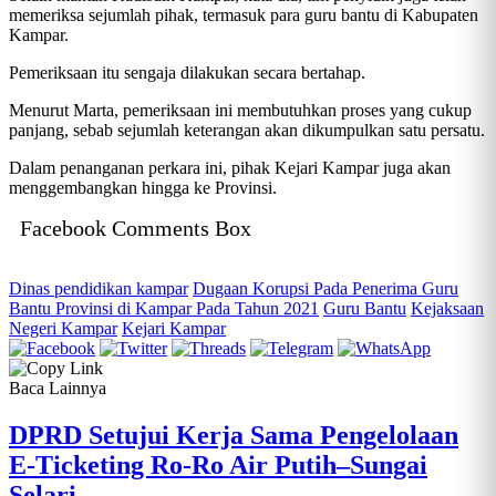
memeriksa sejumlah pihak, termasuk para guru bantu di Kabupaten
Kampar.
Pemeriksaan itu sengaja dilakukan secara bertahap.
Menurut Marta, pemeriksaan ini membutuhkan proses yang cukup
panjang, sebab sejumlah keterangan akan dikumpulkan satu persatu.
Dalam penanganan perkara ini, pihak Kejari Kampar juga akan
menggembangkan hingga ke Provinsi.
Facebook Comments Box
Dinas pendidikan kampar
Dugaan Korupsi Pada Penerima Guru
Bantu Provinsi di Kampar Pada Tahun 2021
Guru Bantu
Kejaksaan
Negeri Kampar
Kejari Kampar
Baca Lainnya
DPRD Setujui Kerja Sama Pengelolaan
E-Ticketing Ro-Ro Air Putih–Sungai
Selari