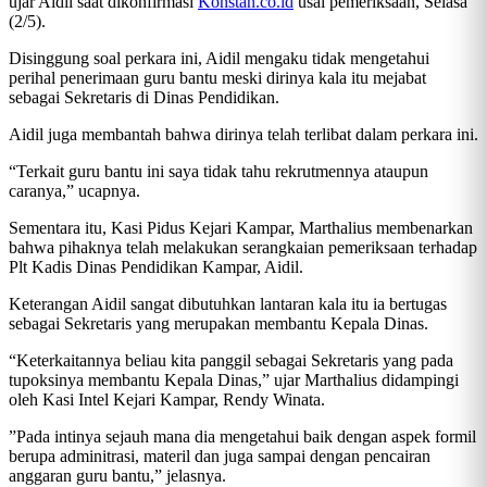
ujar Aidil saat dikonfirmasi
Konstan.co.id
usai pemeriksaan, Selasa
(2/5).
Disinggung soal perkara ini, Aidil mengaku tidak mengetahui
perihal penerimaan guru bantu meski dirinya kala itu mejabat
sebagai Sekretaris di Dinas Pendidikan.
Aidil juga membantah bahwa dirinya telah terlibat dalam perkara ini.
“Terkait guru bantu ini saya tidak tahu rekrutmennya ataupun
caranya,” ucapnya.
Sementara itu, Kasi Pidus Kejari Kampar, Marthalius membenarkan
bahwa pihaknya telah melakukan serangkaian pemeriksaan terhadap
Plt Kadis Dinas Pendidikan Kampar, Aidil.
Keterangan Aidil sangat dibutuhkan lantaran kala itu ia bertugas
sebagai Sekretaris yang merupakan membantu Kepala Dinas.
“Keterkaitannya beliau kita panggil sebagai Sekretaris yang pada
tupoksinya membantu Kepala Dinas,” ujar Marthalius didampingi
oleh Kasi Intel Kejari Kampar, Rendy Winata.
”Pada intinya sejauh mana dia mengetahui baik dengan aspek formil
berupa adminitrasi, materil dan juga sampai dengan pencairan
anggaran guru bantu,” jelasnya.