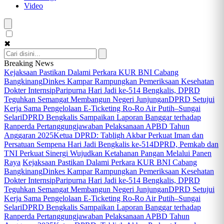
Video
✖
Breaking News
Kejaksaan Pastikan Dalami Perkara KUR BNI Cabang
Bangkinang
Dinkes Kampar Rampungkan Pemeriksaan Kesehatan
Dokter Internsip
Paripurna Hari Jadi ke-514 Bengkalis, DPRD
Teguhkan Semangat Membangun Negeri Junjungan
DPRD Setujui
Kerja Sama Pengelolaan E-Ticketing Ro-Ro Air Putih–Sungai
Selari
DPRD Bengkalis Sampaikan Laporan Banggar terhadap
Ranperda Pertanggungjawaban Pelaksanaan APBD Tahun
Anggaran 2025
Ketua DPRD: Tabligh Akbar Perkuat Iman dan
Persatuan Sempena Hari Jadi Bengkalis ke-514
DPRD, Pemkab dan
TNI Perkuat Sinergi Wujudkan Ketahanan Pangan Melalui Panen
Raya
Kejaksaan Pastikan Dalami Perkara KUR BNI Cabang
Bangkinang
Dinkes Kampar Rampungkan Pemeriksaan Kesehatan
Dokter Internsip
Paripurna Hari Jadi ke-514 Bengkalis, DPRD
Teguhkan Semangat Membangun Negeri Junjungan
DPRD Setujui
Kerja Sama Pengelolaan E-Ticketing Ro-Ro Air Putih–Sungai
Selari
DPRD Bengkalis Sampaikan Laporan Banggar terhadap
Ranperda Pertanggungjawaban Pelaksanaan APBD Tahun