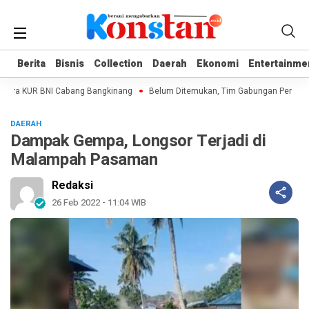
Berita
Berita
Bisnis
Bisnis
Collection
Collection
Daerah
Daerah
Ekonomi
Ekonomi
Entertainme
Entertainme
kara KUR BNI Cabang Bangkinang
Belum Ditemukan, Tim Gabungan Perluas P
DAERAH
Dampak Gempa, Longsor Terjadi di
Malampah Pasaman
Redaksi
26 Feb 2022 - 11:04 WIB