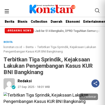
Berita
Bisnis
Collection
Daerah
Ekonomi
Entertainmen
p
Paripurna Hari Jadi ke-514 Bengkalis, DPRD Teguhkan Semangat Membang
BREAKING NEWS
BERITA
konstan.co.id
»
Berita
»
Terbitkan Tiga Sprindik, Kejaksaan Lakukan
Pengembangan Kasus KUR BNI Bangkinang
Terbitkan Tiga Sprindik, Kejaksaan
Lakukan Pengembangan Kasus KUR
BNI Bangkinang
Redaksi
27 Sep 2025 - 18:01 WIB
Perbesar