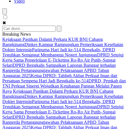
Video
✖
Breaking News
Kejaksaan Pastikan Dalami Perkara KUR BNI Cabang
Bangkinang
Dinkes Kampar Rampungkan Pemeriksaan Kesehatan
Dokter Internsip
Paripurna Hari Jadi ke-514 Bengkalis, DPRD
Teguhkan Semangat Membangun Negeri Junjungan
DPRD Setujui
Kerja Sama Pengelolaan E-Ticketing Ro-Ro Air Putih–Sungai
Selari
DPRD Bengkalis Sampaikan Laporan Banggar terhadap
Ranperda Pertanggungjawaban Pelaksanaan APBD Tahun
Anggaran 2025
Ketua DPRD: Tabligh Akbar Perkuat Iman dan
Persatuan Sempena Hari Jadi Bengkalis ke-514
DPRD, Pemkab dan
TNI Perkuat Sinergi Wujudkan Ketahanan Pangan Melalui Panen
Raya
Kejaksaan Pastikan Dalami Perkara KUR BNI Cabang
Bangkinang
Dinkes Kampar Rampungkan Pemeriksaan Kesehatan
Dokter Internsip
Paripurna Hari Jadi ke-514 Bengkalis, DPRD
Teguhkan Semangat Membangun Negeri Junjungan
DPRD Setujui
Kerja Sama Pengelolaan E-Ticketing Ro-Ro Air Putih–Sungai
Selari
DPRD Bengkalis Sampaikan Laporan Banggar terhadap
Ranperda Pertanggungjawaban Pelaksanaan APBD Tahun
Anggaran 2025
Ketua DPRD: Tabligh Akbar Perkuat Iman dan