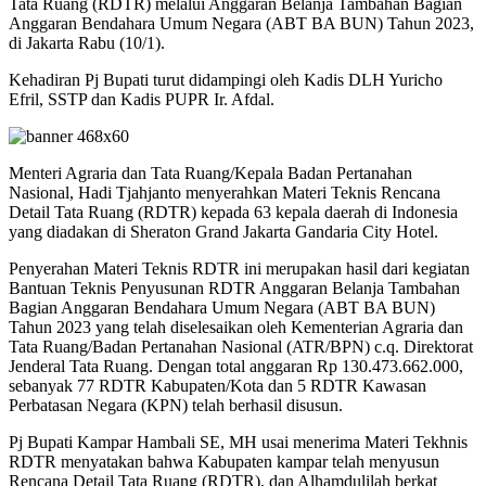
Tata Ruang (RDTR) melalui Anggaran Belanja Tambahan Bagian
Anggaran Bendahara Umum Negara (ABT BA BUN) Tahun 2023,
di Jakarta Rabu (10/1).
Kehadiran Pj Bupati turut didampingi oleh Kadis DLH Yuricho
Efril, SSTP dan Kadis PUPR Ir. Afdal.
Menteri Agraria dan Tata Ruang/Kepala Badan Pertanahan
Nasional, Hadi Tjahjanto menyerahkan Materi Teknis Rencana
Detail Tata Ruang (RDTR) kepada 63 kepala daerah di Indonesia
yang diadakan di Sheraton Grand Jakarta Gandaria City Hotel.
Penyerahan Materi Teknis RDTR ini merupakan hasil dari kegiatan
Bantuan Teknis Penyusunan RDTR Anggaran Belanja Tambahan
Bagian Anggaran Bendahara Umum Negara (ABT BA BUN)
Tahun 2023 yang telah diselesaikan oleh Kementerian Agraria dan
Tata Ruang/Badan Pertanahan Nasional (ATR/BPN) c.q. Direktorat
Jenderal Tata Ruang. Dengan total anggaran Rp 130.473.662.000,
sebanyak 77 RDTR Kabupaten/Kota dan 5 RDTR Kawasan
Perbatasan Negara (KPN) telah berhasil disusun.
Pj Bupati Kampar Hambali SE, MH usai menerima Materi Tekhnis
RDTR menyatakan bahwa Kabupaten kampar telah menyusun
Rencana Detail Tata Ruang (RDTR), dan Alhamdulilah berkat