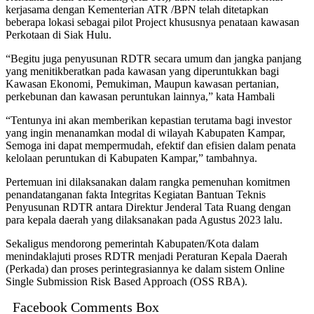
kerjasama dengan Kementerian ATR /BPN telah ditetapkan
beberapa lokasi sebagai pilot Project khususnya penataan kawasan
Perkotaan di Siak Hulu.
“Begitu juga penyusunan RDTR secara umum dan jangka panjang
yang menitikberatkan pada kawasan yang diperuntukkan bagi
Kawasan Ekonomi, Pemukiman, Maupun kawasan pertanian,
perkebunan dan kawasan peruntukan lainnya,” kata Hambali
“Tentunya ini akan memberikan kepastian terutama bagi investor
yang ingin menanamkan modal di wilayah Kabupaten Kampar,
Semoga ini dapat mempermudah, efektif dan efisien dalam penata
kelolaan peruntukan di Kabupaten Kampar,” tambahnya.
Pertemuan ini dilaksanakan dalam rangka pemenuhan komitmen
penandatanganan fakta Integritas Kegiatan Bantuan Teknis
Penyusunan RDTR antara Direktur Jenderal Tata Ruang dengan
para kepala daerah yang dilaksanakan pada Agustus 2023 lalu.
Sekaligus mendorong pemerintah Kabupaten/Kota dalam
menindaklajuti proses RDTR menjadi Peraturan Kepala Daerah
(Perkada) dan proses perintegrasiannya ke dalam sistem Online
Single Submission Risk Based Approach (OSS RBA).
Facebook Comments Box