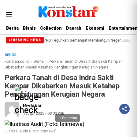
Berita
Bisnis
Collection
Daerah
Ekonomi
Entertainmen
 ke-514 Bengkalis, DPRD Teguhkan Semangat Membangun Negeri Junjungan
D
BREAKING NEWS
BERITA
konstan.co.id
»
Berita
»
Perkara Tanah di Desa Indra Sakti Kampar
Dikabarkan Masuk Ketahap Penghitungan Kerugian Negara
Perkara Tanah di Desa Indra Sakti
Kampar Dikabarkan Masuk Ketahap
Penghitungan Kerugian Negara
Redaksi
15 Apr 2025 - 08:02 WIB
Perbesar
Ilustrasi Audit (Foto: Istimewa)