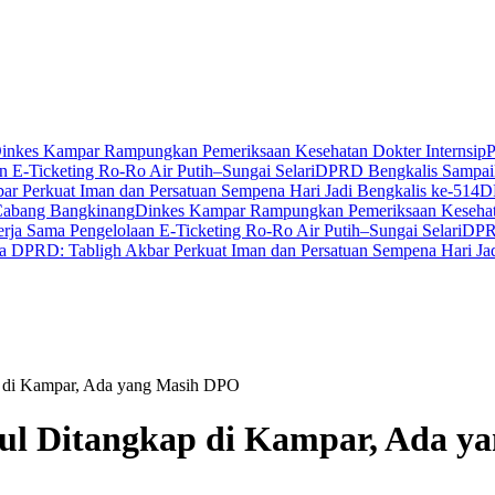
inkes Kampar Rampungkan Pemeriksaan Kesehatan Dokter Internsip
P
 E-Ticketing Ro-Ro Air Putih–Sungai Selari
DPRD Bengkalis Sampaik
r Perkuat Iman dan Persatuan Sempena Hari Jadi Bengkalis ke-514
D
Cabang Bangkinang
Dinkes Kampar Rampungkan Pemeriksaan Kesehata
ja Sama Pengelolaan E-Ticketing Ro-Ro Air Putih–Sungai Selari
DPRD
a DPRD: Tabligh Akbar Perkuat Iman dan Persatuan Sempena Hari Jad
p di Kampar, Ada yang Masih DPO
hul Ditangkap di Kampar, Ada 