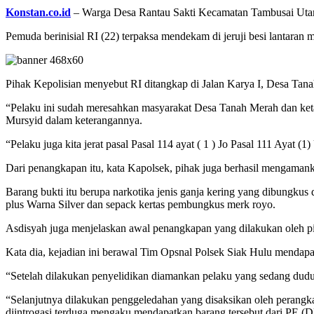
Konstan.co.id
– Warga Desa Rantau Sakti Kecamatan Tambusai Utara
Pemuda berinisial RI (22) terpaksa mendekam di jeruji besi lantaran
Pihak Kepolisian menyebut RI ditangkap di Jalan Karya I, Desa Ta
“Pelaku ini sudah meresahkan masyarakat Desa Tanah Merah dan keta
Mursyid dalam keterangannya.
“Pelaku juga kita jerat pasal Pasal 114 ayat ( 1 ) Jo Pasal 111 Ayat
Dari penangkapan itu, kata Kapolsek, pihak juga berhasil mengamank
Barang bukti itu berupa narkotika jenis ganja kering yang dibungkus
plus Warna Silver dan sepack kertas pembungkus merk royo.
Asdisyah juga menjelaskan awal penangkapan yang dilakukan oleh p
Kata dia, kejadian ini berawal Tim Opsnal Polsek Siak Hulu mendapa
“Setelah dilakukan penyelidikan diamankan pelaku yang sedang dud
“Selanjutnya dilakukan penggeledahan yang disaksikan oleh perangk
diintrogasi terduga mengaku mendapatkan barang tersebut dari PE (DP