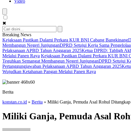
Video
✖
Breaking News
Kejaksaan Pastikan Dalami Perkara KUR BNI Cabang Bangkinang
D
Membangun Negeri Junjungan
DPRD Setujui Kerja Sama Pengelolaan
Pelaksanaan APBD Tahun Anggaran 2025
Ketua DPRD: Tabligh Akba
Melalui Panen Raya
Kejaksaan Pastikan Dalami Perkara KUR BNI 
Teguhkan Semangat Membangun Negeri Junjungan
DPRD Setujui Ker
Pertanggungjawaban Pelaksanaan APBD Tahun Anggaran 2025
Ketu
Wujudkan Ketahanan Pangan Melalui Panen Raya
Berita
konstan.co.id
»
Berita
»
Miliki Ganja, Pemuda Asal Rohul Ditangka
Miliki Ganja, Pemuda Asal Ro