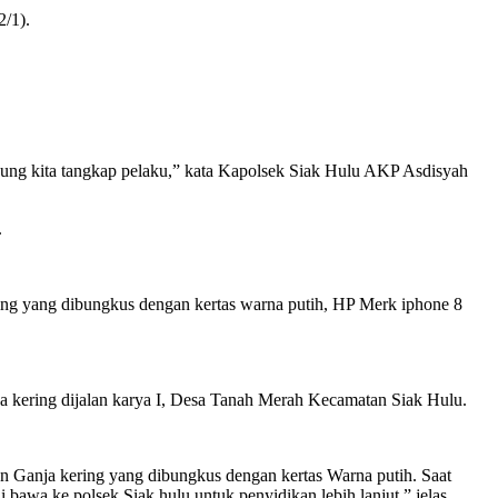
/1).
sung kita tangkap pelaku,” kata Kapolsek Siak Hulu AKP Asdisyah
.
ering yang dibungkus dengan kertas warna putih, HP Merk iphone 8
ja kering dijalan karya I, Desa Tanah Merah Kecamatan Siak Hulu.
n Ganja kering yang dibungkus dengan kertas Warna putih. Saat
bawa ke polsek Siak hulu untuk penyidikan lebih lanjut,” jelas