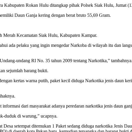
 Kabupaten Rokan Hulu ditangkap pihak Polsek Siak Hulu, Jumat (12
 memiliki Daun Ganja kering dengan berat bruto 55,69 Gram.
nah Merah Kecamatan Siak Hulu, Kabupaten Kampar.
hui ada pelaku yang ingin mengedar Narkoba di wilayah itu dan lang
 (1) Undang-undang RI No. 35 tahun 2009 tentang Narkotika,” tambahnya
an sejumlah barang bukti.
 dengan kertas warna putih, paket kecil diduga Narkotika jenis daun k
ihaknya.
t informasi dari masyarakat adanya peredaran narkotika jenis daun gan
uk-duduk di warung,” ucapnya.
at Desa setempat ditemukan 1 Paket sedang diduga narkotika Jenis Dau
O) di daerah kota Pekan baru, kemudian tersangka dan barang bukti di 