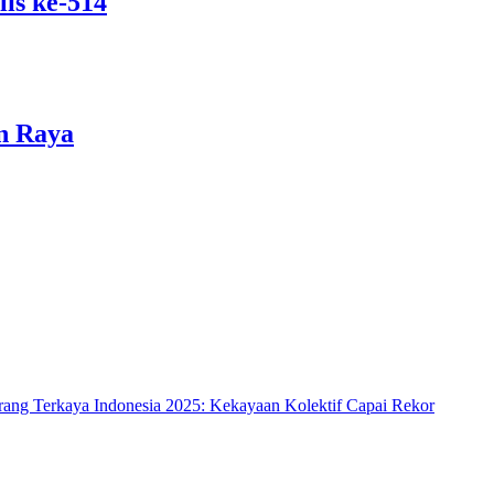
is ke-514
n Raya
rang Terkaya Indonesia 2025: Kekayaan Kolektif Capai Rekor