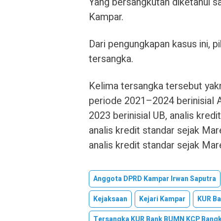
Yang bersangkutan diketahui s
Kampar.
Dari pengungkapan kasus ini, p
tersangka.
Kelima tersangka tersebut yakn
periode 2021–2024 berinisial
2023 berinisial UB, analis kre
analis kredit standar sejak Ma
analis kredit standar sejak Mar
Anggota DPRD Kampar Irwan Saputra
Kejaksaan
Kejari Kampar
KUR Ba
Tersangka KUR Bank BUMN KCP Bangk