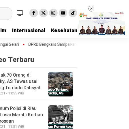
rim
Internasional
Kesehatan
Kriminal
Lifestyl
kalis Sampaikan Laporan Banggar terhadap Ranperda Pertanggungjaw
eo Terbaru
ak 70 Orang di
ky, AS Tewas usai
ang Tornado Dahsyat
021 - 11:55 WIB
num Polisi di Riau
t usai Marahi Korban
kosaan
021 - 11:51 WIB