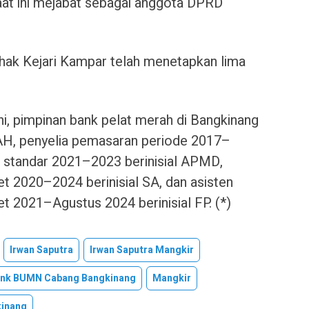
aat ini mejabat sebagai anggota DPRD
ihak Kejari Kampar telah menetapkan lima
i, pimpinan bank pelat merah di Bangkinang
 AH, penyelia pemasaran periode 2017–
dit standar 2021–2023 berinisial APMD,
ret 2020–2024 berinisial SA, dan asisten
et 2021–Agustus 2024 berinisial FP. (*)
Irwan Saputra
Irwan Saputra Mangkir
nk BUMN Cabang Bangkinang
Mangkir
inang