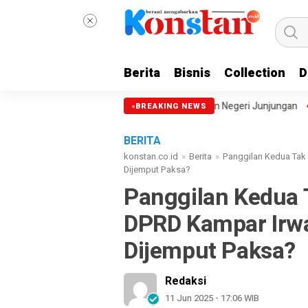
Berita
Bisnis
Collection
D
hkan Semangat Membangun Negeri Junjungan
DPRD Setujui Kerja Sam
BREAKING NEWS
BERITA
konstan.co.id
»
Berita
»
Panggilan Kedua Tak
Dijemput Paksa?
Panggilan Kedua 
DPRD Kampar Irw
Dijemput Paksa?
Redaksi
11 Jun 2025 - 17:06 WIB