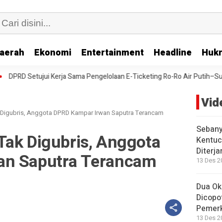
aerah
Ekonomi
Entertainment
Headline
Huk
a Pengelolaan E-Ticketing Ro-Ro Air Putih–Sungai Selari
DPRD Beng
Vid
 Digubris, Anggota DPRD Kampar Irwan Saputra Terancam
Sebany
Tak Digubris, Anggota
Kentuc
Diterj
an Saputra Terancam
13 Des 2
Dua Ok
Dicopo
Pemer
13 Des 2