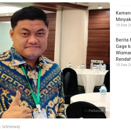
Kemend
Minyak
13 Des 2
Berita 
Gage k
Wisman
Renda
13 Des 2
Perbesar
: Istimewa)