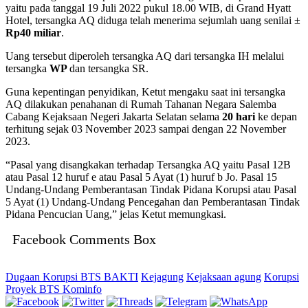
yaitu pada tanggal 19 Juli 2022 pukul 18.00 WIB, di Grand Hyatt
Hotel, tersangka AQ diduga telah menerima sejumlah uang senilai ±
Rp40 miliar
.
Uang tersebut diperoleh tersangka AQ dari tersangka IH melalui
tersangka
WP
dan tersangka SR.
Guna kepentingan penyidikan, Ketut mengaku saat ini tersangka
AQ dilakukan penahanan di Rumah Tahanan Negara Salemba
Cabang Kejaksaan Negeri Jakarta Selatan selama
20 hari
ke depan
terhitung sejak 03 November 2023 sampai dengan 22 November
2023.
“Pasal yang disangkakan terhadap Tersangka AQ yaitu Pasal 12B
atau Pasal 12 huruf e atau Pasal 5 Ayat (1) huruf b Jo. Pasal 15
Undang-Undang Pemberantasan Tindak Pidana Korupsi atau Pasal
5 Ayat (1) Undang-Undang Pencegahan dan Pemberantasan Tindak
Pidana Pencucian Uang,” jelas Ketut memungkasi.
Facebook Comments Box
Dugaan Korupsi BTS BAKTI
Kejagung
Kejaksaan agung
Korupsi
Proyek BTS Kominfo