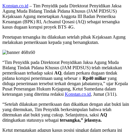
Konstan.co.id
– Tim Penyidik pada Direktorat Penyidikan Jaksa
Agung Muda Bidang Tindak Pidana Khusus (JAM PIDSUS)
Kejaksaan Agung menetapkan Anggota III Badan Pemeriksa
Keuangan (BPK) RI, Achsanul Qosasi (AQ) sebagai tersangka
kasus dugaan korupsi proyek BTS 4G.
Penetapan tersangka itu dilakukan setelah pihak Kejaksaan Agung
melakukan pemeriksaan kepada yang bersangkutan.
“Tim Penyidik pada Direktorat Penyidikan Jaksa Agung Muda
Bidang Tindak Pidana Khusus (JAM PIDSUS) telah melakukan
pemeriksaan terhadap saksi
AQ
, dalam perkara dugaan tindak
pidana korupsi penerimaan uang sebesar ±
Rp40 miliar
yang
diduga penerimaan tersebut terkait dengan jabatannya,” ujar Kepala
Pusat Penerangan Hukum Kejagung, Ketut Sumedana dalam
keterangan yang diterima redaksi
Konstan.co.id
, Jumat (3/11).
“Setelah dilakukan pemeriksaan dan dikaitkan dengan alat bukti lain
yang ditemukan, Tim Penyidik berkesimpulan bahwa telah
ditemukan alat bukti yang cukup. Selanjutnya, saksi
AQ
ditingkatkan statusnya sebagai
tersangka,” jelasnya.
Ketut mengatakan adapun kasus posisi singkat dalam perkara ini