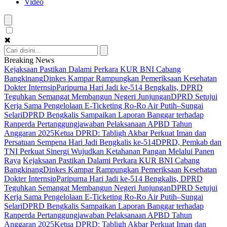
Video
✖
Breaking News
Kejaksaan Pastikan Dalami Perkara KUR BNI Cabang
Bangkinang
Dinkes Kampar Rampungkan Pemeriksaan Kesehatan
Dokter Internsip
Paripurna Hari Jadi ke-514 Bengkalis, DPRD
Teguhkan Semangat Membangun Negeri Junjungan
DPRD Setujui
Kerja Sama Pengelolaan E-Ticketing Ro-Ro Air Putih–Sungai
Selari
DPRD Bengkalis Sampaikan Laporan Banggar terhadap
Ranperda Pertanggungjawaban Pelaksanaan APBD Tahun
Anggaran 2025
Ketua DPRD: Tabligh Akbar Perkuat Iman dan
Persatuan Sempena Hari Jadi Bengkalis ke-514
DPRD, Pemkab dan
TNI Perkuat Sinergi Wujudkan Ketahanan Pangan Melalui Panen
Raya
Kejaksaan Pastikan Dalami Perkara KUR BNI Cabang
Bangkinang
Dinkes Kampar Rampungkan Pemeriksaan Kesehatan
Dokter Internsip
Paripurna Hari Jadi ke-514 Bengkalis, DPRD
Teguhkan Semangat Membangun Negeri Junjungan
DPRD Setujui
Kerja Sama Pengelolaan E-Ticketing Ro-Ro Air Putih–Sungai
Selari
DPRD Bengkalis Sampaikan Laporan Banggar terhadap
Ranperda Pertanggungjawaban Pelaksanaan APBD Tahun
Anggaran 2025
Ketua DPRD: Tabligh Akbar Perkuat Iman dan