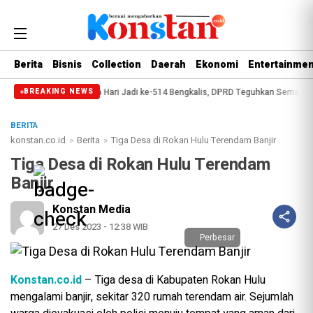
Berita
Bisnis
Collection
Daerah
Ekonomi
Entertainmen
nsip
Paripurna Hari Jadi ke-514 Bengkalis, DPRD Teguhkan Semangat Memb
BREAKING NEWS
BERITA
konstan.co.id
»
Berita
»
Tiga Desa di Rokan Hulu Terendam Banjir
Tiga Desa di Rokan Hulu Terendam
Banjir
Konstan Media
27 Des 2023 - 12:38 WIB
Perbesar
Konstan.co.id
– Tiga desa di Kabupaten Rokan Hulu
mengalami banjir, sekitar 320 rumah terendam air. Sejumlah