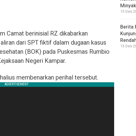
Minyak
13 Des 2
Berita 
 Camat berinisial RZ dikabarkan
Kunjun
Renda
liran dari SPT fiktif dalam dugaan kasus
13 Des 2
 Kesehatan (BOK) pada Puskesmas Rumbio
Kejaksaan Negeri Kampar.
thalius membenarkan perihal tersebut.