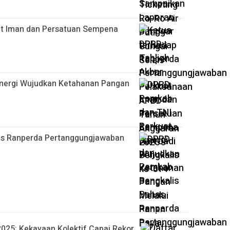
at Iman dan Persatuan Sempena
inergi Wujudkan Ketahanan Pangan
as Ranperda Pertanggungjawaban
2025: Kekayaan Kolektif Capai Rekor