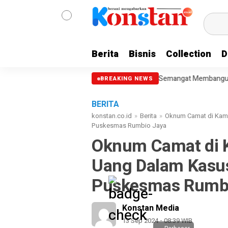
Berita
Bisnis
Collection
D
 ke-514 Bengkalis, DPRD Teguhkan Semangat Membangun Negeri Junjung
BREAKING NEWS
BERITA
konstan.co.id
»
Berita
»
Oknum Camat di Kam
Puskesmas Rumbio Jaya
Oknum Camat di 
Uang Dalam Kasu
Puskesmas Rumbi
Konstan Media
13 Sep 2024 - 08:39 WIB