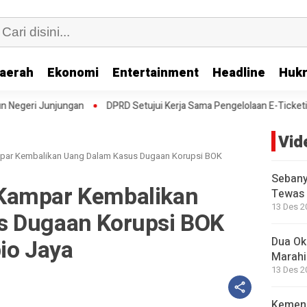
aerah
Ekonomi
Entertainment
Headline
Huk
an
DPRD Setujui Kerja Sama Pengelolaan E-Ticketing Ro-Ro Air Puti
Vid
par Kembalikan Uang Dalam Kasus Dugaan Korupsi BOK
Sebany
Kampar Kembalikan
Tewas 
13 Des 2
s Dugaan Korupsi BOK
o Jaya
Dua Okn
Marahi
13 Des 2
Kemend