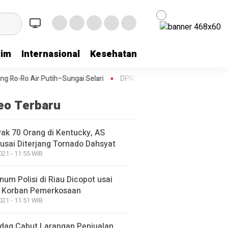
rim
Internasional
Kesehatan
Kriminal
Lifestyl
h–Sungai Selari
DPRD Bengkalis Sampaikan Laporan Banggar terha
eo Terbaru
ak 70 Orang di Kentucky, AS
usai Diterjang Tornado Dahsyat
021 - 11:55 WIB
um Polisi di Riau Dicopot usai
 Korban Pemerkosaan
021 - 11:51 WIB
ag Cabut Larangan Penjualan