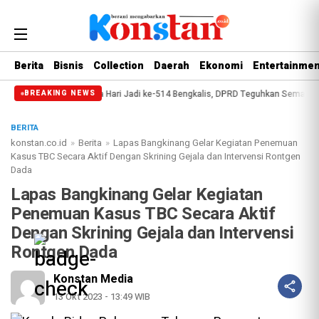
Berita
Bisnis
Collection
Daerah
Ekonomi
Entertainmen
sip
Paripurna Hari Jadi ke-514 Bengkalis, DPRD Teguhkan Semangat Memb
BREAKING NEWS
BERITA
konstan.co.id
»
Berita
»
Lapas Bangkinang Gelar Kegiatan Penemuan
Kasus TBC Secara Aktif Dengan Skrining Gejala dan Intervensi Rontgen
Dada
Lapas Bangkinang Gelar Kegiatan
Penemuan Kasus TBC Secara Aktif
Dengan Skrining Gejala dan Intervensi
Rontgen Dada
Konstan Media
13 Okt 2023 - 13:49 WIB