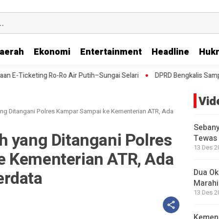
aerah
Ekonomi
Entertainment
Headline
Huk
o Air Putih–Sungai Selari
DPRD Bengkalis Sampaikan Laporan Bang
Vid
ang Ditangani Polres Kampar Sampai ke Kementerian ATR, Ada
Sebany
h yang Ditangani Polres
Tewas 
13 Des 2
e Kementerian ATR, Ada
erdata
Dua Okn
Marahi
13 Des 2
Kemend