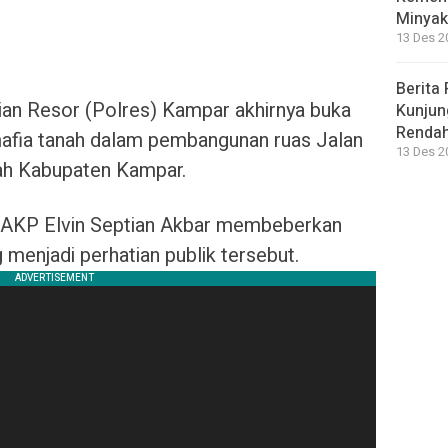
Minyak
13 Des 2
Berita 
ian Resor (Polres) Kampar akhirnya buka
Kunjun
Renda
mafia tanah dalam pembangunan ruas Jalan
13 Des 2
yah Kabupaten Kampar.
 AKP Elvin Septian Akbar membeberkan
menjadi perhatian publik tersebut.