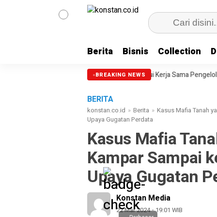
Berita
Bisnis
Collection
D
ri Junjungan
DPRD Setujui Kerja Sama Pengelolaan E-Ticketing Ro-R
BREAKING NEWS
BERITA
konstan.co.id
»
Berita
»
Kasus Mafia Tanah y
Upaya Gugatan Perdata
Kasus Mafia Tana
Kampar Sampai k
Upaya Gugatan P
Konstan Media
22 Mar 2024 - 19:01 WIB