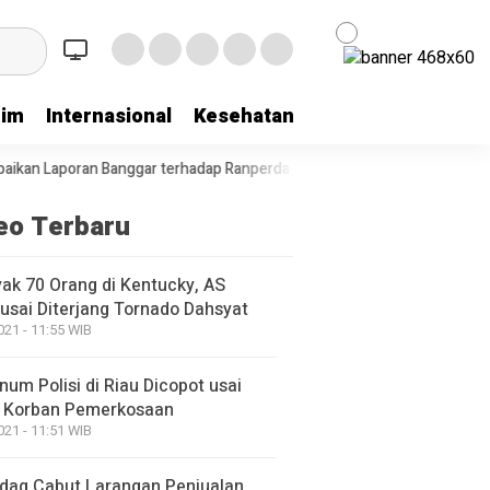
rim
Internasional
Kesehatan
Kriminal
Lifestyl
gar terhadap Ranperda Pertanggungjawaban Pelaksanaan APBD Tahun 
eo Terbaru
ak 70 Orang di Kentucky, AS
usai Diterjang Tornado Dahsyat
021 - 11:55 WIB
um Polisi di Riau Dicopot usai
 Korban Pemerkosaan
021 - 11:51 WIB
ag Cabut Larangan Penjualan