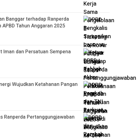
an Banggar terhadap Ranperda
n APBD Tahun Anggaran 2025
at Iman dan Persatuan Sempena
inergi Wujudkan Ketahanan Pangan
as Ranperda Pertanggungjawaban