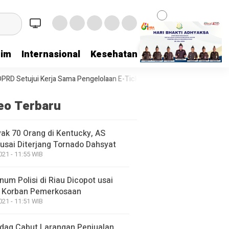
rim
Internasional
Kesehatan
Kriminal
Lifestyl
ama Pengelolaan E-Ticketing Ro-Ro Air Putih–Sungai Selari
DPRD Be
eo Terbaru
ak 70 Orang di Kentucky, AS
usai Diterjang Tornado Dahsyat
021 - 11:55 WIB
um Polisi di Riau Dicopot usai
 Korban Pemerkosaan
021 - 11:51 WIB
ag Cabut Larangan Penjualan