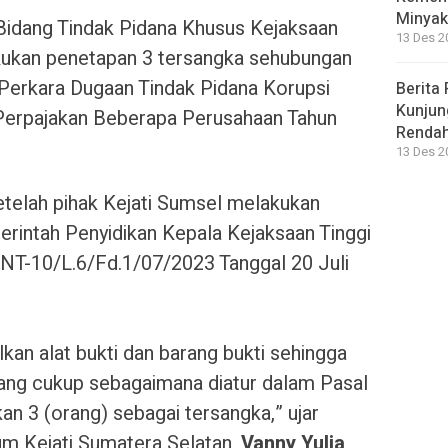
Minyak
Bidang Tindak Pidana Khusus Kejaksaan
13 Des 2
kukan penetapan 3 tersangka sehubungan
 Perkara Dugaan Tindak Pidana Korupsi
Berita 
Kunjun
erpajakan Beberapa Perusahaan Tahun
Renda
13 Des 2
etelah pihak Kejati Sumsel melakukan
erintah Penyidikan Kepala Kejaksaan Tinggi
NT-10/L.6/Fd.1/07/2023 Tanggal 20 Juli
an alat bukti dan barang bukti sehingga
ang cukup sebagaimana diatur dalam Pasal
n 3 (orang) sebagai tersangka,” ujar
m Kejati Sumatera Selatan,
Vanny Yulia