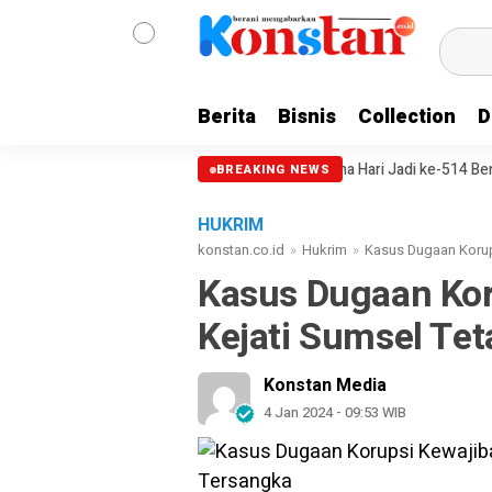
Berita
Bisnis
Collection
D
Dokter Internsip
Paripurna Hari Jadi ke-514 Bengkalis, DPRD Te
BREAKING NEWS
HUKRIM
konstan.co.id
»
Hukrim
»
Kasus Dugaan Korup
Kasus Dugaan Kor
Kejati Sumsel Te
Konstan Media
4 Jan 2024 - 09:53 WIB