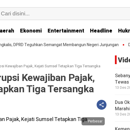
aerah
Ekonomi
Entertainment
Headline
Huk
guhkan Semangat Membangun Negeri Junjungan
DPRD Setujui Kerja S
Vid
si Kewajiban Pajak, Kejati Sumsel Tetapkan Tiga Tersangka
upsi Kewajiban Pajak,
Sebany
Tewas 
tapkan Tiga Tersangka
13 Des 2
Dua Okn
Marahi
13 Des 2
Perbesar
Kemend