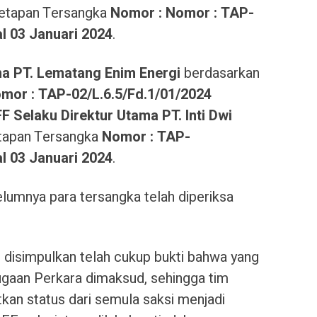
etapan Tersangka
Nomor :
Nomor : TAP-
al
03 Januari 2024
.
ma PT. Lematang Enim Energi
berdasarkan
mor :
TAP-02/L.6.5/Fd.1/01/2024
FF Selaku Direktur Utama PT. Inti Dwi
tapan Tersangka
Nomor :
TAP-
al
03 Januari 2024
.
umnya para tersangka telah diperiksa
 disimpulkan telah cukup bukti bahwa yang
ugaan Perkara dimaksud, sehingga tim
tkan status dari semula saksi menjadi