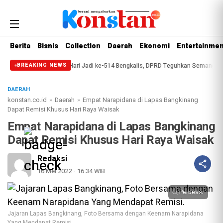
Berita
Bisnis
Collection
Daerah
Ekonomi
Entertainmen
nsip
Paripurna Hari Jadi ke-514 Bengkalis, DPRD Teguhkan Semangat Memb
BREAKING NEWS
DAERAH
konstan.co.id
»
Daerah
»
Empat Narapidana di Lapas Bangkinang
Dapat Remisi Khusus Hari Raya Waisak
Empat Narapidana di Lapas Bangkinang
Dapat Remisi Khusus Hari Raya Waisak
Redaksi
16 Mei 2022 - 16:34 WIB
Perbesar
Jajaran Lapas Bangkinang, Foto Bersama dengan Keenam Narapidana
Yang Mendapat Remisi.